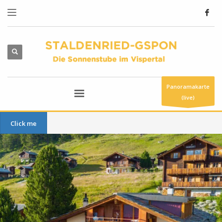
Panoramakarte
(live)
Click me