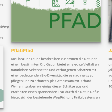
on
eb/wp-
on
PflatiPfad
J
Die Flora und Fauna beschreiben zusammen die Natur an
Im
einem bestimmten Ort. Gspon bietet eine echte Vielfalt an
um
natürlichen Seltenheiten und verborgenen Schätzen mit
Ja
einer bedeutenden Bio-Diversität, die es nachhaltig zu
vo
pflegen und zu schützen gilt. Gemeinsam mit Richard
Be
Wymann graben wir einige dieser Schätze aus und
10
erarbeiten einen spannenden Trail durch die Natur. Dafür
bietet sich der bestehende Weg Richtung Finilu bestens an.