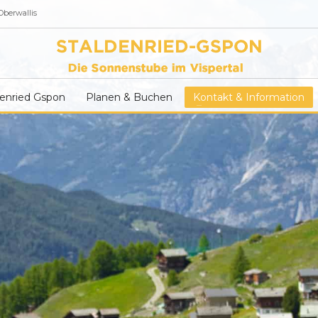
Oberwallis
enried Gspon
Planen & Buchen
Kontakt & Information