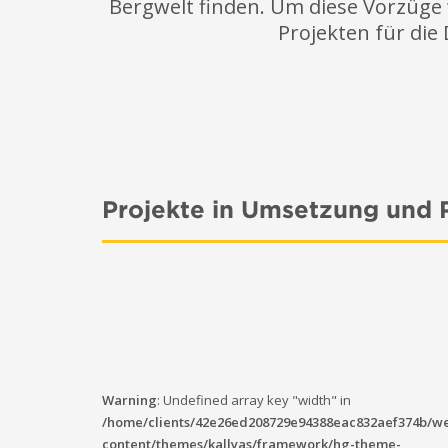
Bergwelt finden. Um diese Vorzüge 
Projekten für die
Projekte in Umsetzung und R
Warning
: Undefined array key "width" in
/home/clients/42e26ed208729e94388eac832aef374b/w
content/themes/kallyas/framework/hg-theme-