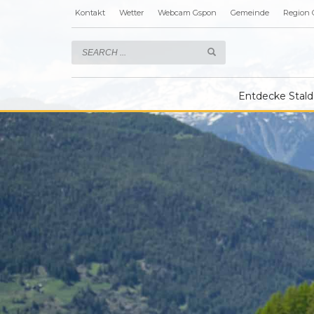
Kontakt
Wetter
Webcam Gspon
Gemeinde
Region 
Entdecke Stald