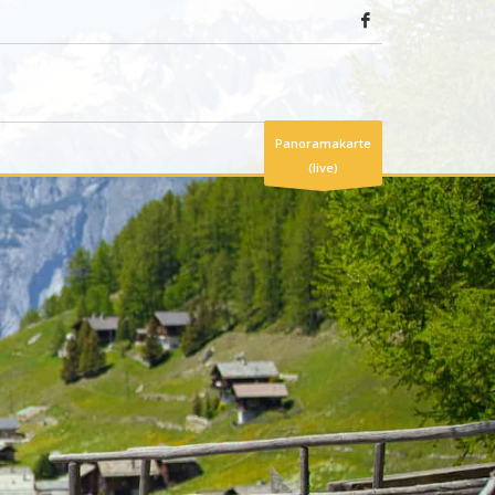
Panoramakarte
(live)