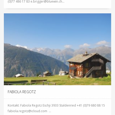
(0)77 486 17 83 e.brigger@bluewin.ch...
FABIOLA REGOTZ
Kontakt: Fabiola Regotz Eschji 3933 Staldenried +41 (0)79 680 88 15
fabiola.regotz@icloud.com ...