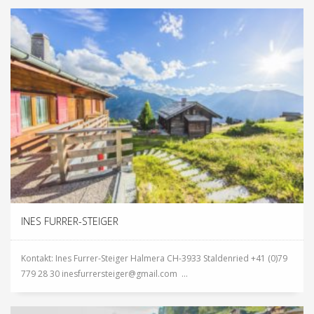
INES FURRER-STEIGER
Kontakt: Ines Furrer-Steiger Halmera CH-3933 Staldenried +41 (0)79
779 28 30 inesfurrersteiger@gmail.com ...