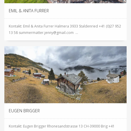
EMIL & ANITA FURRER
Kontakt: Emil & Anita Furrer Halmera 3933 Staldenried +41 (0)27 952
13 58 summermatter.jenny@gmail.com ...
EUGEN BRIGGER
Kontakt: Eugen Brigger Rhonesandstrasse 13 CH-39000 Brig +41