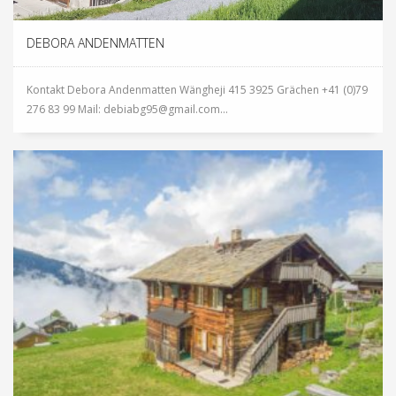
DEBORA ANDENMATTEN
Kontakt Debora Andenmatten Wängheji 415 3925 Grächen +41 (0)79
276 83 99 Mail: debiabg95@gmail.com...