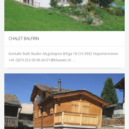
CHALET BALFRIN
Kontakt: Ruth Studer-Abgottspon Bifiga 18 CH-3932 Visperterminen
+41 (0)79 253 00 96 drs71@bluewin.ch ...