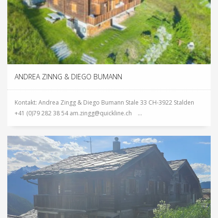
ANDREA ZINNG & DIEGO BUMANN
Kontakt: Andrea Zingg & Diego Bumann Stale 33 CH-3922 Stalden
+41 (0)79 282 38 54 am.zingg@quickline.ch ...