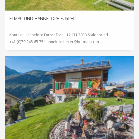
ELMAR UND HANNELORE FURRER
Kontakt: Hannelore Furrer Eschji 12 CH-3933 Staldenried
+41 (0)79 245 65 75 hannelore.furrer@hotmail.com ...