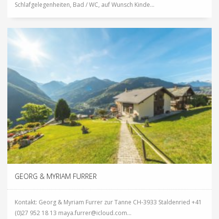
Schlafgelegenheiten, Bad / WC, auf Wunsch Kinde...
GEORG & MYRIAM FURRER
Kontakt: Georg & Myriam Furrer zur Tanne CH-3933 Staldenried +41
(0)27 952 18 13 maya.furrer@icloud.com...