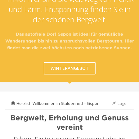
und Lärm. Entspannung finden Sie in
der schönen Bergwelt.
Das autofreie Dorf Gspon ist ideal für gemütliche
Wanderungen bis hin zu anspruchsvollen Bergtouren. Hier
findet man die zwei höchsten noch betriebenen Suonen.
WINTERANGEBOT
Herzlich Willkommen in Staldenried – Gspon
Lage
Bergwelt, Erholung und Genuss
vereint
Schön, Sie in unserer Sonnenstube im