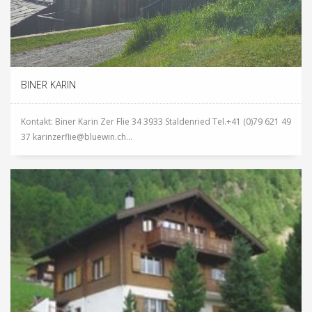
BINER KARIN
Kontakt: Biner Karin Zer Flie 34 3933 Staldenried Tel.+41 (0)79 621 49
37 karinzerflie@bluewin.ch...