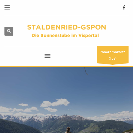
Panoramakarte
(live)