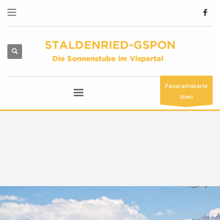
Panoramakarte
(live)