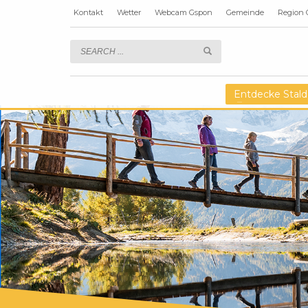
Kontakt
Wetter
Webcam Gspon
Gemeinde
Region 
Entdecke Stald