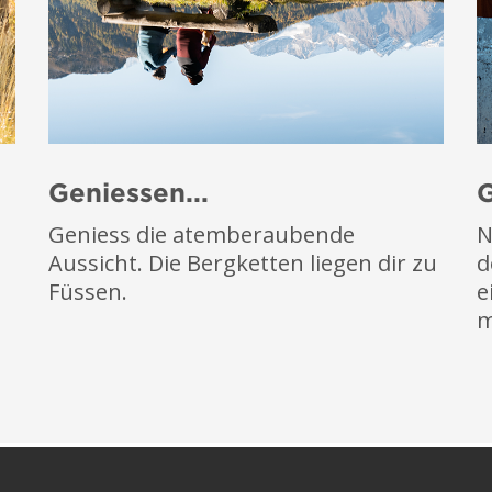
Geniessen...
G
Geniess die atemberaubende
N
Aussicht. Die Bergketten liegen dir zu
d
Füssen.
e
m