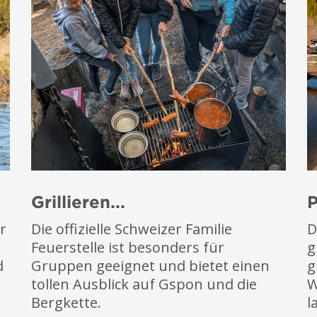
Grillieren...
P
r
Die offizielle Schweizer Familie
D
Feuerstelle ist besonders für
g
d
Gruppen geeignet und bietet einen
g
tollen Ausblick auf Gspon und die
W
Bergkette.
l