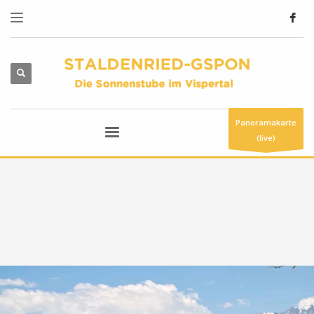
Panoramakarte
(live)