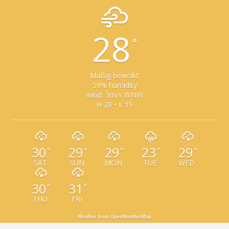
28
°
Mäßig bewölkt
59% humidity
wind: 3m/s WNW
H 28 • L 19
30
29
29
23
29
°
°
°
°
°
SAT
SUN
MON
TUE
WED
30
31
°
°
THU
FRI
Weather from OpenWeatherMap