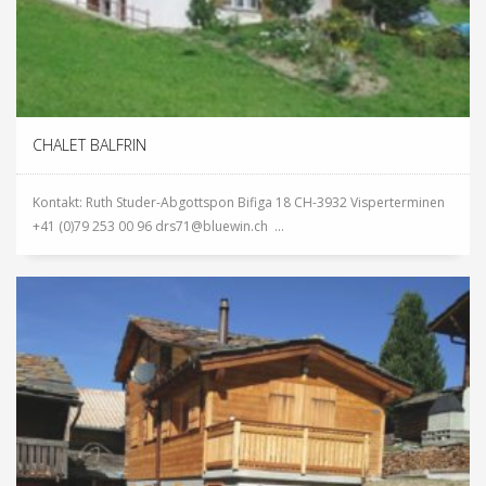
CHALET BALFRIN
Kontakt: Ruth Studer-Abgottspon Bifiga 18 CH-3932 Visperterminen
+41 (0)79 253 00 96 drs71@bluewin.ch ...