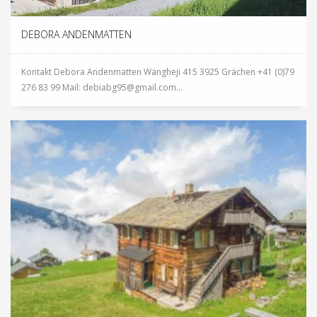
DEBORA ANDENMATTEN
Kontakt Debora Andenmatten Wängheji 415 3925 Grächen +41 (0)79
276 83 99 Mail: debiabg95@gmail.com...