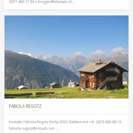
(0)77 486 17 83 e.brigger@bluewin.ch...
FABIOLA REGOTZ
Kontakt: Fabiola Regotz Eschji 3933 Staldenried +41 (0)79 680 88 15
fabiola.regotz@icloud.com ...