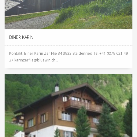
BINER KARIN
Kontakt: Biner Karin Zer Flie 34 3933 Staldenried Tel.+41 (0)79 621 49
37 karinzerflie@bluewin.ch...