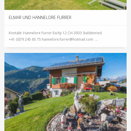
ELMAR UND HANNELORE FURRER
Kontakt: Hannelore Furrer Eschji 12 CH-3933 Staldenried
+41 (0)79 245 65 75 hannelore.furrer@hotmail.com ...