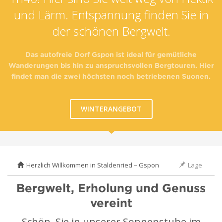
und Lärm. Entspannung finden Sie in
der schönen Bergwelt.
Das autofreie Dorf Gspon ist ideal für gemütliche
Wanderungen bis hin zu anspruchsvollen Bergtouren. Hier
findet man die zwei höchsten noch betriebenen Suonen.
WINTERANGEBOT
Herzlich Willkommen in Staldenried – Gspon
Lage
Bergwelt, Erholung und Genuss
vereint
Schön, Sie in unserer Sonnenstube im