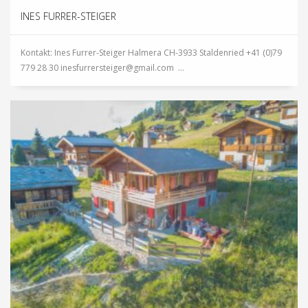
INES FURRER-STEIGER
Kontakt: Ines Furrer-Steiger Halmera CH-3933 Staldenried +41 (0)79
779 28 30 inesfurrersteiger@gmail.com ...