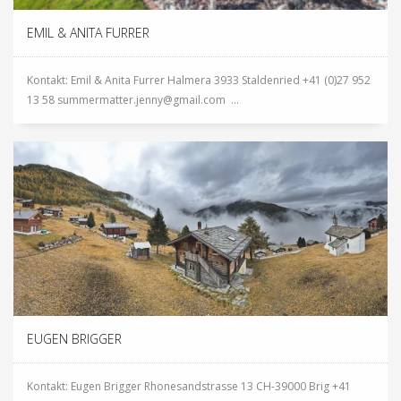
EMIL & ANITA FURRER
Kontakt: Emil & Anita Furrer Halmera 3933 Staldenried +41 (0)27 952
13 58 summermatter.jenny@gmail.com ...
EUGEN BRIGGER
Kontakt: Eugen Brigger Rhonesandstrasse 13 CH-39000 Brig +41