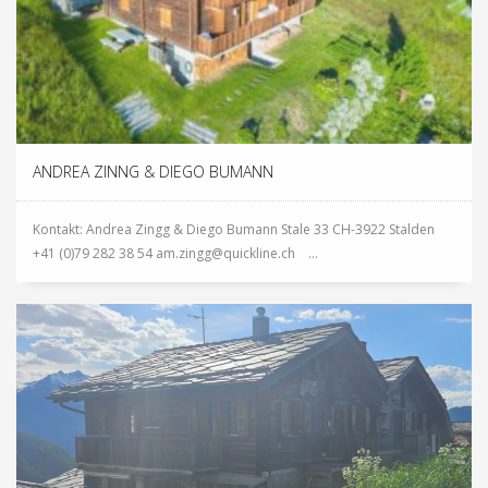
ANDREA ZINNG & DIEGO BUMANN
Kontakt: Andrea Zingg & Diego Bumann Stale 33 CH-3922 Stalden
+41 (0)79 282 38 54 am.zingg@quickline.ch ...