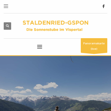
Panoramakarte
(live)