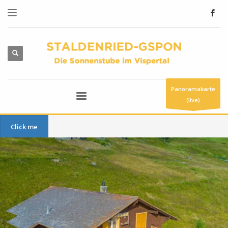
Panoramakarte
(live)
Click me